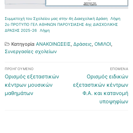
Συμμετοχή του Σχολείου μας στην 4η Διασχολική Δράση
Λήψη
2ο ΠΡΟΤΥΠΟ ΓΕΛ ΑΘΗΝΩΝ ΠΑΡΟΥΣΙΑΣΗΣ 4ης ΔΙΑΣΧΟΛΙΚΗΣ
ΔΡΑΣΗΣ 2025-26
Λήψη
Κατηγορία
ΑΝΑΚΟΙΝΩΣΕΙΣ
,
Δράσεις
,
ΟΜΙΛΟΙ
,
Συνεργασίες σχολείων
Πλοήγηση
ΠΡΟΗΓΟΎΜΕΝΟ
ΕΠΌΜΕΝΑ
άρθρων
Προηγούμενο
Επόμενο
Ορισμός εξεταστικών
Oρισμός ειδικών
άρθρο:
άρθρο:
κέντρων μουσικών
εξεταστικών κέντρων
μαθημάτων
Φ.Α. και κατανομή
υποψηφίων