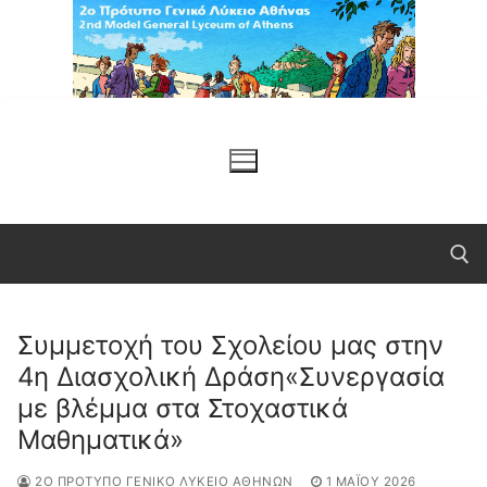
Μετάβαση
στο
περιεχόμενο
Συμμετοχή του Σχολείου μας στην
Αναζήτηση για:
4η Διασχολική Δράση«Συνεργασία
με βλέμμα στα Στοχαστικά
Μαθηματικά»
2Ο ΠΡΌΤΥΠΟ ΓΕΝΙΚΌ ΛΎΚΕΙΟ ΑΘΗΝΏΝ
1 ΜΑΪ́ΟΥ 2026