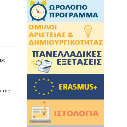
με
ν της