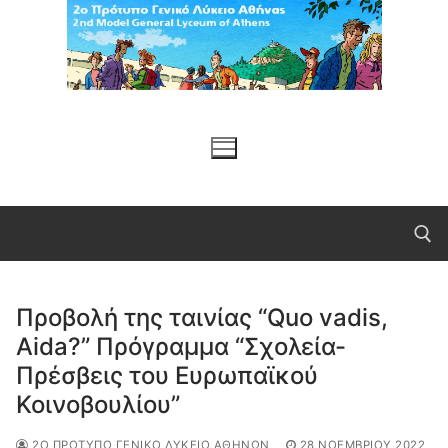
Μετάβαση
στο
περιεχόμενο
Προβολή της ταινίας “Quo vadis,
Αναζήτηση για:
Aida?” Πρόγραμμα “Σχολεία-
Πρέσβεις του Ευρωπαϊκού
Κοινοβουλίου”
2Ο ΠΡΌΤΥΠΟ ΓΕΝΙΚΌ ΛΎΚΕΙΟ ΑΘΗΝΏΝ
28 ΝΟΕΜΒΡΊΟΥ 2022