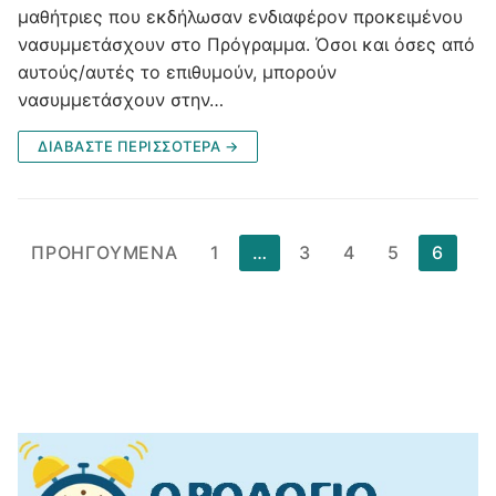
μαθήτριες που εκδήλωσαν ενδιαφέρον προκειμένου
νασυμμετάσχουν στο Πρόγραμμα. Όσοι και όσες από
αυτούς/αυτές το επιθυμούν, μπορούν
νασυμμετάσχουν στην…
ΔΙΑΒΆΣΤΕ ΠΕΡΙΣΣΌΤΕΡΑ →
Σελιδοποίηση
ΠΡΟΗΓΟΎΜΕΝΑ
1
…
3
4
5
6
άρθρων