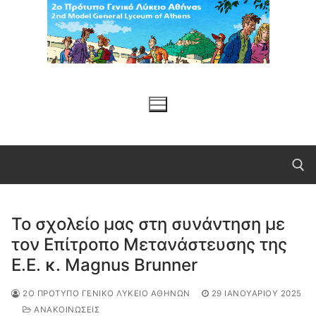
Μετάβαση
στο
περιεχόμενο
Το σχολείο μας στη συνάντηση με
Αναζήτηση για:
τον Επίτροπο Μετανάστευσης της
Ε.Ε. κ. Magnus Brunner
2Ο ΠΡΌΤΥΠΟ ΓΕΝΙΚΌ ΛΎΚΕΙΟ ΑΘΗΝΏΝ
29 ΙΑΝΟΥΑΡΊΟΥ 2025
ΑΝΑΚΟΙΝΩΣΕΙΣ