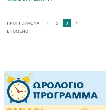
Σελιδοποίηση
ΠΡΟΗΓΟΎΜΕΝΑ
1
2
3
4
άρθρων
ΕΠΌΜΕΝΟ