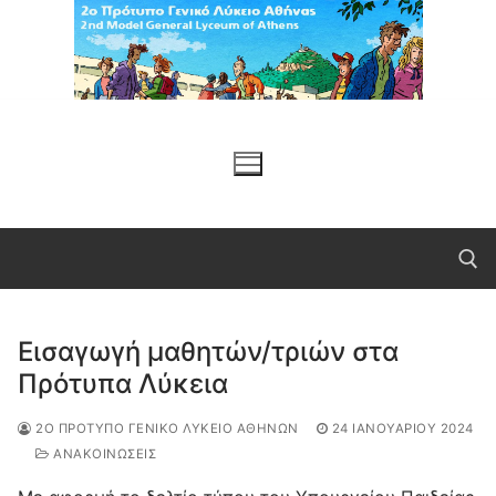
Μετάβαση
στο
περιεχόμενο
Εισαγωγή μαθητών/τριών στα
Αναζήτηση για:
Πρότυπα Λύκεια
2Ο ΠΡΌΤΥΠΟ ΓΕΝΙΚΌ ΛΎΚΕΙΟ ΑΘΗΝΏΝ
24 ΙΑΝΟΥΑΡΊΟΥ 2024
ΑΝΑΚΟΙΝΩΣΕΙΣ