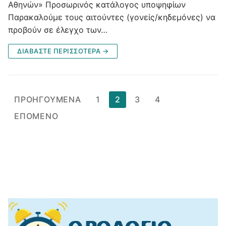
Αθηνών» Προσωρινός κατάλογος υποψηφίων
Παρακαλούμε τους αιτούντες (γονείς/κηδεμόνες) να
προβούν σε έλεγχο των…
ΔΙΑΒΆΣΤΕ ΠΕΡΙΣΣΌΤΕΡΑ →
Σελιδοποίηση
ΠΡΟΗΓΟΎΜΕΝΑ
1
2
3
4
άρθρων
ΕΠΌΜΕΝΟ