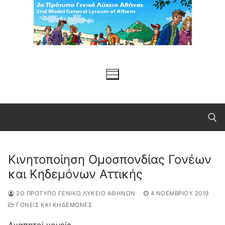
Μετάβαση
στο
περιεχόμενο
Κινητοποίηση Ομοσπονδίας Γονέων
Αναζήτηση για:
και Κηδεμόνων Αττικής
2Ο ΠΡΌΤΥΠΟ ΓΕΝΙΚΌ ΛΎΚΕΙΟ ΑΘΗΝΏΝ
4 ΝΟΕΜΒΡΊΟΥ 2019
ΓΟΝΕΙΣ ΚΑΙ ΚΗΔΕΜΟΝΕΣ