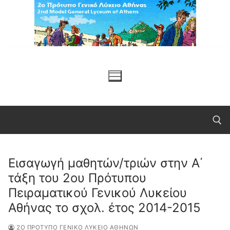
Μετάβαση
στο
περιεχόμενο
Εισαγωγή μαθητών/τριών στην Α΄
Αναζήτηση για:
τάξη του 2ου Πρότυπου
Πειραματικού Γενικού Λυκείου
Αθήνας το σχολ. έτος 2014-2015
2Ο ΠΡΌΤΥΠΟ ΓΕΝΙΚΌ ΛΎΚΕΙΟ ΑΘΗΝΏΝ