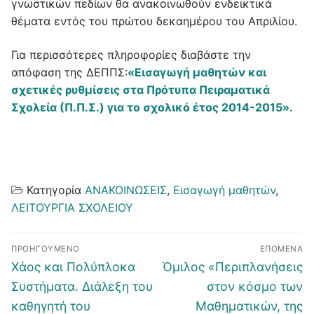
γνωστικών πεδίων θα ανακοινωθούν ενδεικτικά
θέματα εντός του πρώτου δεκαημέρου του Απριλίου.
Για περισσότερες πληροφορίες διαβάστε την
απόφαση της ΔΕΠΠΣ:
«Εισαγωγή μαθητών και
σχετικές ρυθμίσεις στα Πρότυπα Πειραματικά
Σχολεία (Π.Π.Σ.) για το σχολικό έτος 2014-2015».
Κατηγορία
ΑΝΑΚΟΙΝΩΣΕΙΣ
,
Εισαγωγή μαθητών
,
ΛΕΙΤΟΥΡΓΙΑ ΣΧΟΛΕΙΟΥ
Πλοήγηση
ΠΡΟΗΓΟΎΜΕΝΟ
ΕΠΌΜΕΝΑ
άρθρων
Προηγούμενο
Επόμενο
Χάος και Πολύπλοκα
Όμιλος «Περιπλανήσεις
άρθρο:
άρθρο:
Συστήματα. Διάλεξη του
στον κόσμο των
καθηγητή του
Μαθηματικών, της