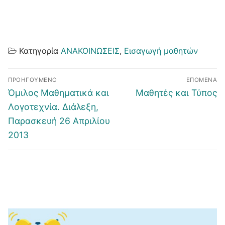
Κατηγορία
ΑΝΑΚΟΙΝΩΣΕΙΣ
,
Εισαγωγή μαθητών
Πλοήγηση
ΠΡΟΗΓΟΎΜΕΝΟ
ΕΠΌΜΕΝΑ
άρθρων
Προηγούμενο
Επόμενο
Όμιλος Μαθηματικά και
Μαθητές και Τύπος
άρθρο:
άρθρο:
Λογοτεχνία. Διάλεξη,
Παρασκευή 26 Απριλίου
2013