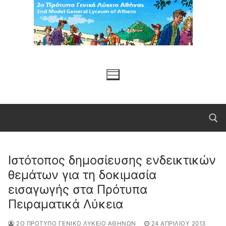
Μετάβαση
στο
περιεχόμενο
Ιστότοπος δημοσίευσης ενδεικτικών
Αναζήτηση για:
θεμάτων για τη δοκιμασία
εισαγωγής στα Πρότυπα
Πειραματικά Λύκεια
2Ο ΠΡΌΤΥΠΟ ΓΕΝΙΚΌ ΛΎΚΕΙΟ ΑΘΗΝΏΝ
24 ΑΠΡΙΛΊΟΥ 2013