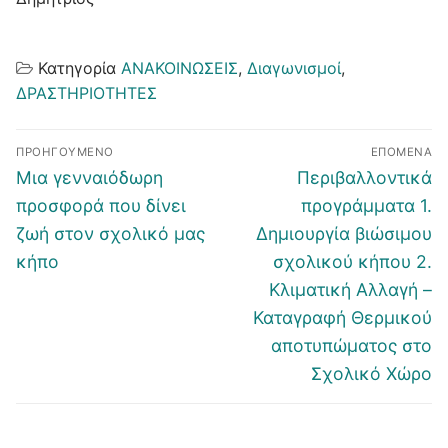
Κατηγορία
ΑΝΑΚΟΙΝΩΣΕΙΣ
,
Διαγωνισμοί
,
ΔΡΑΣΤΗΡΙΟΤΗΤΕΣ
Πλοήγηση
ΠΡΟΗΓΟΎΜΕΝΟ
ΕΠΌΜΕΝΑ
άρθρων
Προηγούμενο
Επόμενο
Μια γενναιόδωρη
Περιβαλλοντικά
άρθρο:
άρθρο:
προσφορά που δίνει
προγράμματα 1.
ζωή στον σχολικό μας
Δημιουργία βιώσιμου
κήπο
σχολικού κήπου 2.
Κλιματική Αλλαγή –
Καταγραφή Θερμικού
αποτυπώματος στο
Σχολικό Χώρο