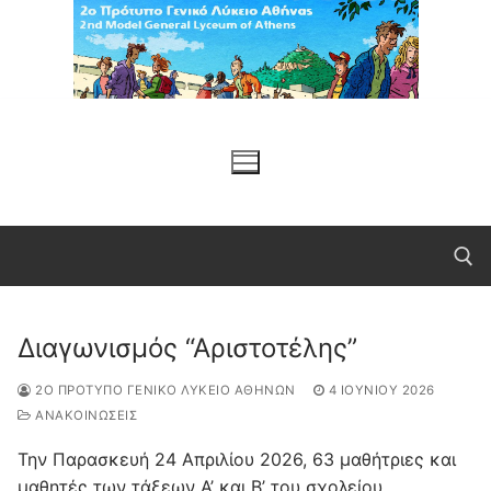
Μετάβαση
στο
περιεχόμενο
Διαγωνισμός “Αριστοτέλης”
Αναζήτηση για:
2Ο ΠΡΌΤΥΠΟ ΓΕΝΙΚΌ ΛΎΚΕΙΟ ΑΘΗΝΏΝ
4 ΙΟΥΝΊΟΥ 2026
ΑΝΑΚΟΙΝΩΣΕΙΣ
Την Παρασκευή 24 Απριλίου 2026, 63 μαθήτριες και
μαθητές των τάξεων Α’ και Β’ του σχολείου