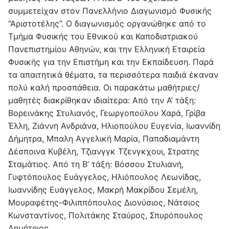
συμμετείχαν στον Πανελλήνιο Διαγωνισμό Φυσικής
“Αριστοτέλης”. Ο διαγωνισμός οργανώθηκε από το
Τμήμα Φυσικής του Εθνικού και Καποδιστριακού
Πανεπιστημίου Αθηνών, και την Ελληνική Εταιρεία
Φυσικής για την Επιστήμη και την Εκπαίδευση. Παρά
τα απαιτητικά θέματα, τα περισσότερα παιδιά έκαναν
πολύ καλή προσπάθεια. Οι παρακάτω μαθήτριες/
μαθητές διακρίθηκαν ιδιαίτερα: Από την Α’ τάξη:
Βορεινάκης Στυλιανός, Γεωργοπούλου Χαρά, Γρίβα
Έλλη, Ζιάννη Ανδριάνα, Ηλιοπούλου Ευγενία, Ιωαννίδη
Δήμητρα, Μπαλη Αγγελική Μαρία, Παπαδιαμάντη
Δέσποινα Κυβέλη, Τζιανγγκ Τζενγκχουι, Στρατης
Σταμάτιος. Από τη Β’ τάξη: Βόσσου Στυλιανή,
Γυφτόπουλος Ευάγγελος, Ηλιόπουλος Λεωνίδας,
Ιωαννίδης Ευάγγελος, Μακρή Μακρίδου Σεμέλη,
Μουραφέτης-Φιλιππόπουλος Διονύσιος, Νάτσιος
Κωνσταντίνος, Πολιτάκης Σταύρος, Σπυρόπουλος
Δημήτριος