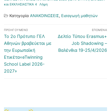
και ΕΚΚΛΗΣΙΑΣΤΙΚΑ 4
Λήψη
Κατηγορία
ΑΝΑΚΟΙΝΩΣΕΙΣ
,
Εισαγωγή μαθητών
Πλοήγηση
ΠΡΟΗΓΟΎΜΕΝΟ
ΕΠΌΜΕΝΑ
άρθρων
Προηγούμενο
Επόμενο
Το 2ο Πρότυπο ΓΕΛ
Δελτίο Τύπου Erasmus+
άρθρο:
άρθρο:
Αθηνών βραβεύεται με
Job Shadowing –
την Ευρωπαϊκή
Βαλένθια 19-25/4/2026
Ετικέτα«eTwinning
School Label 2026-
2027»