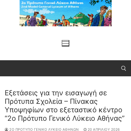
Μετάβαση
στο
περιεχόμενο
Εξετάσεις για την εισαγωγή σε
Αναζήτηση για:
Πρότυπα Σχολεία – Πίνακας
Υποψηφίων στο εξεταστικό κέντρο
“2ο Πρότυπο Γενικό Λύκειο Αθήνας”
2Ο ΠΡΌΤΥΠΟ ΓΕΝΙΚΌ ΛΎΚΕΙΟ ΑΘΗΝΏΝ
20 ΑΠΡΙΛΊΟΥ 2026