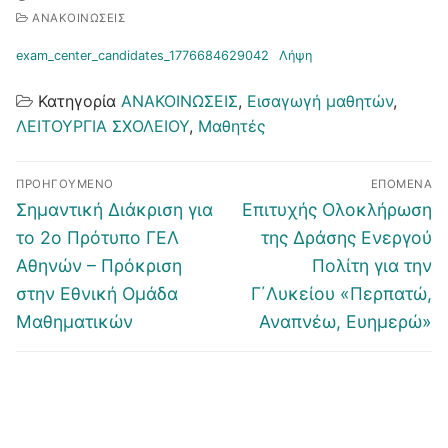
ΑΝΑΚΟΙΝΩΣΕΙΣ
exam_center_candidates_1776684629042
Λήψη
Κατηγορία
ΑΝΑΚΟΙΝΩΣΕΙΣ
,
Εισαγωγή μαθητών
,
ΛΕΙΤΟΥΡΓΙΑ ΣΧΟΛΕΙΟΥ
,
Μαθητές
Πλοήγηση
ΠΡΟΗΓΟΎΜΕΝΟ
ΕΠΌΜΕΝΑ
άρθρων
Προηγούμενο
Επόμενο
Σημαντική Διάκριση για
Επιτυχής Ολοκλήρωση
άρθρο:
άρθρο:
το 2ο Πρότυπο ΓΕΛ
της Δράσης Ενεργού
Αθηνών – Πρόκριση
Πολίτη για την
στην Εθνική Ομάδα
Γ΄Λυκείου «Περπατώ,
Μαθηματικών
Αναπνέω, Ευημερώ»