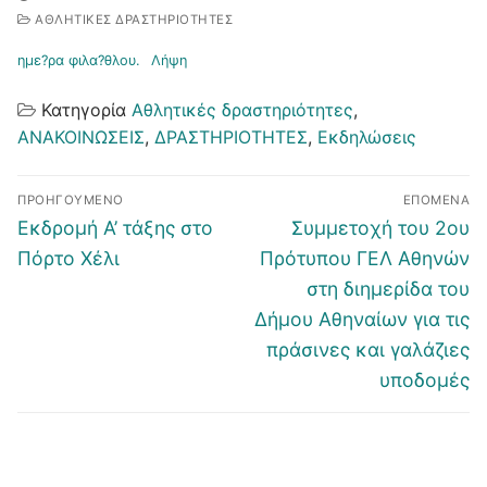
ΑΘΛΗΤΙΚΈΣ ΔΡΑΣΤΗΡΙΌΤΗΤΕΣ
ημε?ρα φιλα?θλου.
Λήψη
Κατηγορία
Αθλητικές δραστηριότητες
,
ΑΝΑΚΟΙΝΩΣΕΙΣ
,
ΔΡΑΣΤΗΡΙΟΤΗΤΕΣ
,
Εκδηλώσεις
Πλοήγηση
ΠΡΟΗΓΟΎΜΕΝΟ
ΕΠΌΜΕΝΑ
άρθρων
Προηγούμενο
Επόμενο
Εκδρομή Α’ τάξης στο
Συμμετοχή του 2ου
άρθρο:
άρθρο:
Πόρτο Χέλι
Πρότυπου ΓΕΛ Αθηνών
στη διημερίδα του
Δήμου Αθηναίων για τις
πράσινες και γαλάζιες
υποδομές