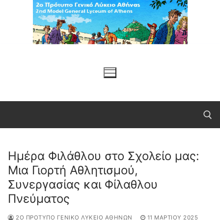
Μετάβαση
στο
περιεχόμενο
Ημέρα Φιλάθλου στο Σχολείο μας:
Αναζήτηση για:
Μια Γιορτή Αθλητισμού,
Συνεργασίας και Φίλαθλου
Πνεύματος
2Ο ΠΡΌΤΥΠΟ ΓΕΝΙΚΌ ΛΎΚΕΙΟ ΑΘΗΝΏΝ
11 ΜΑΡΤΊΟΥ 2025