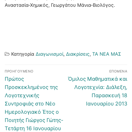
Αναστασία-Χημικός, Γεωργάτου Μάνια-Βιολόγος.
Κατηγορία
Διαγωνισμοί
,
Διακρίσεις
,
ΤΑ ΝΕΑ ΜΑΣ
Πλοήγηση
ΠΡΟΗΓΟΎΜΕΝΟ
ΕΠΌΜΕΝΑ
άρθρων
Προηγούμενο
Επόμενο
Πρώτος
Όμιλος Μαθηματικά και
άρθρο:
άρθρο:
Προσκεκλημένος της
Λογοτεχνία: Διάλεξη,
Λογοτεχνικής
Παρασκευή 18
Συντροφιάς στο Νέο
Ιανουαρίου 2013
Ημερολογιακό Έτος ο
Ποιητής Γιώργος Γώτης-
Τετάρτη 16 Ιανουαρίου