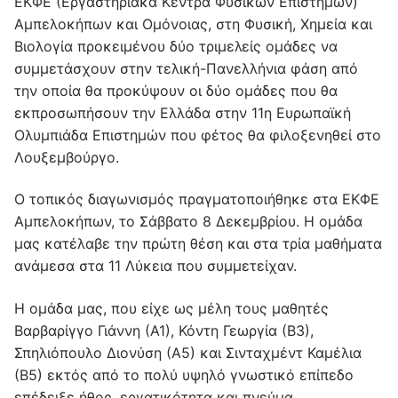
ΕΚΦΕ (Εργαστηριακά Κέντρα Φυσικών Επιστημών)
Αμπελοκήπων και Ομόνοιας, στη Φυσική, Χημεία και
Βιολογία προκειμένου δύο τριμελείς ομάδες να
συμμετάσχουν στην τελική-Πανελλήνια φάση από
την οποία θα προκύψουν οι δύο ομάδες που θα
εκπροσωπήσουν την Ελλάδα στην 11η Ευρωπαϊκή
Ολυμπιάδα Επιστημών που φέτος θα φιλοξενηθεί στο
Λουξεμβούργο.
Ο τοπικός διαγωνισμός πραγματοποιήθηκε στα ΕΚΦΕ
Αμπελοκήπων, το Σάββατο 8 Δεκεμβρίου. Η ομάδα
μας κατέλαβε την πρώτη θέση και στα τρία μαθήματα
ανάμεσα στα 11 Λύκεια που συμμετείχαν.
Η ομάδα μας, που είχε ως μέλη τους μαθητές
Βαρβαρίγγο Γιάννη (Α1), Κόντη Γεωργία (Β3),
Σπηλιόπουλο Διονύση (Α5) και Σινταχμέντ Καμέλια
(Β5) εκτός από το πολύ υψηλό γνωστικό επίπεδο
επέδειξε ήθος, εργατικότητα και πνεύμα