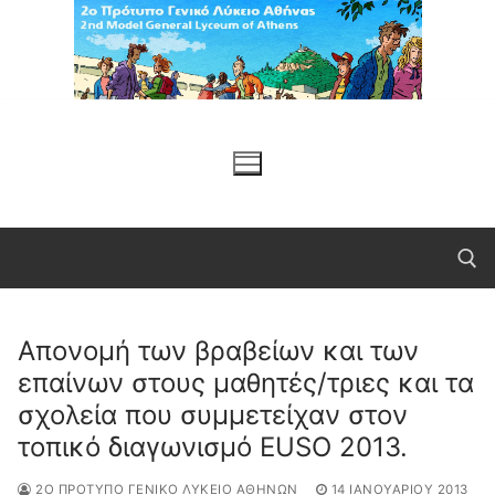
Μετάβαση
στο
περιεχόμενο
Απονομή των βραβείων και των
Αναζήτηση για:
επαίνων στους μαθητές/τριες και τα
σχολεία που συμμετείχαν στον
τοπικό διαγωνισμό EUSO 2013.
2Ο ΠΡΌΤΥΠΟ ΓΕΝΙΚΌ ΛΎΚΕΙΟ ΑΘΗΝΏΝ
14 ΙΑΝΟΥΑΡΊΟΥ 2013