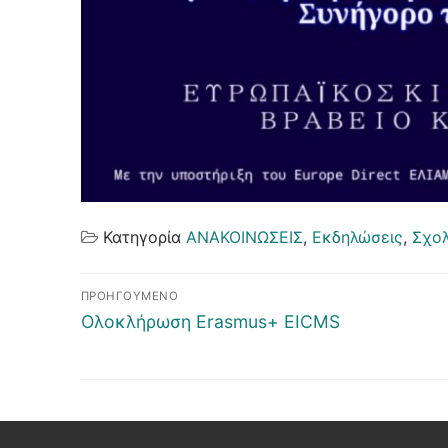
Κατηγορία
ΑΝΑΚΟΙΝΩΣΕΙΣ
,
Εκδηλώσεις
,
Σχολ
Πλοήγηση
ΠΡΟΗΓΟΎΜΕΝΟ
άρθρων
Προηγούμενο
Ολοκλήρωση Erasmus+ EICMS
άρθρο: