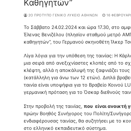
Καθηγητών”
2Ο ΠΡΌΤΥΠΟ ΓΕΝΙΚΌ ΛΎΚΕΙΟ ΑΘΗΝΏΝ
16 ΦΕΒΡΟΥΑΡ
Το Σάββατο 24.02.2024 και ώρα 17.30, στο αμ
Έλενας Βενιζέλου (πλησίον σταθμού μετρό ΑΜΠ
καθηγητών”, του Γερμανού σκηνοθέτη Ίλκερ Τσατ
Λίγα λόγια για την υπόθεση της ταινίας: Η Κάρ
μια σειρά από ανεξιχνίαστες κλοπές από το σχ
κλέφτη, αλλά η αποκάλυψή της ξαφνιάζει τους
(κατάλληλη για άνω των 12 ετών). Διπλά βραβ
ταινία είναι υποψήφια για το Βραβείο Κοινού L
γερμανική πρόταση για το Όσκαρ διεθνούς ται
Στην προβολή της ταινίας,
που
είναι ανοικτή
γ
πρώην Boηθός Συνήγορος του Πολίτη/Συνήγορος
ενδιαφέρουσας ταινίας, θα συζητήσει με το κοι
στο ελληνικό εκπαιδευτικό σύστημα.