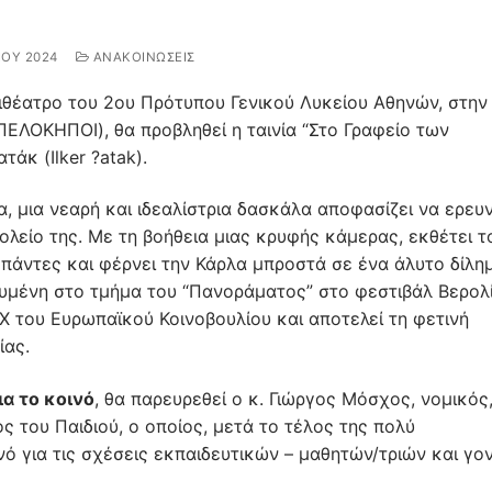
ΊΟΥ 2024
ΑΝΑΚΟΙΝΩΣΕΙΣ
φιθέατρο του 2ου Πρότυπου Γενικού Λυκείου Αθηνών, στην
ΕΛΟΚΗΠΟΙ), θα προβληθεί η ταινία “Στο Γραφείο των
άκ (Ilker ?atak).
λα, μια νεαρή και ιδεαλίστρια δασκάλα αποφασίζει να ερευ
ολείο της. Με τη βοήθεια μιας κρυφής κάμερας, εκθέτει τ
 πάντες και φέρνει την Κάρλα μπροστά σε ένα άλυτο δίλη
ευμένη στο τμήμα του “Πανοράματος” στο φεστιβάλ Βερολί
UX του Ευρωπαϊκού Κοινοβουλίου και αποτελεί τη φετινή
νίας.
ια το κοινό
, θα παρευρεθεί ο κ. Γιώργος Μόσχος, νομικός
 του Παιδιού, ο οποίος, μετά το τέλος της πολύ
νό για τις σχέσεις εκπαιδευτικών – μαθητών/τριών και γο