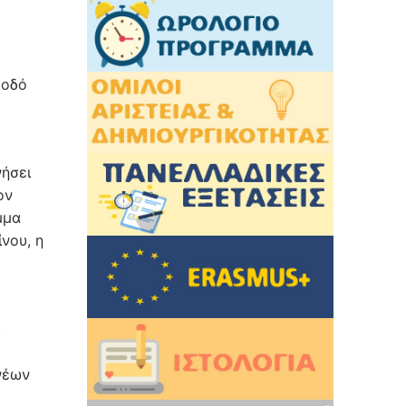
 οδό
νήσει
ον
μμα
νου, η
,
νέων