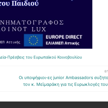
εία-Πρέσβεις του Ευρωπαϊκού Κοινοβουλίου
Ε
Επόμενο
Οι υποψήφιοι-ες junior Ambassadors συζητ
άρθρο:
τον κ. Μεϊμαράκη για τις Ευρωκλογές το