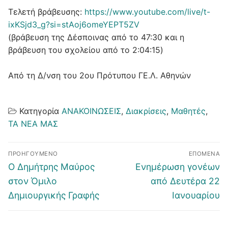
Τελετή βράβευσης:
https://www.youtube.com/live/t-
ixKSjd3_g?si=stAoj6omeYEPT5ZV
(βράβευση της Δέσποινας από το 47:30 και η
βράβευση του σχολείου από το 2:04:15)
Από τη Δ/νση του 2ου Πρότυπου ΓΕ.Λ. Αθηνών
Κατηγορία
ΑΝΑΚΟΙΝΩΣΕΙΣ
,
Διακρίσεις
,
Μαθητές
,
ΤΑ ΝΕΑ ΜΑΣ
Πλοήγηση
ΠΡΟΗΓΟΎΜΕΝΟ
ΕΠΌΜΕΝΑ
άρθρων
Προηγούμενο
Επόμενο
Ο Δημήτρης Μαύρος
Ενημέρωση γονέων
άρθρο:
άρθρο:
στον Όμιλο
από Δευτέρα 22
Δημιουργικής Γραφής
Ιανουαρίου