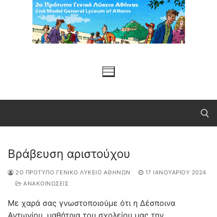
Μετάβαση
στο
περιεχόμενο
Βράβευση αριστούχου
Αναζήτηση για:
2Ο ΠΡΌΤΥΠΟ ΓΕΝΙΚΌ ΛΎΚΕΙΟ ΑΘΗΝΏΝ
17 ΙΑΝΟΥΑΡΊΟΥ 2024
ΑΝΑΚΟΙΝΩΣΕΙΣ
Με χαρά σας γνωστοποιούμε ότι η Δέσποινα
Αντωνίου, μαθήτρια του σχολείου μας την