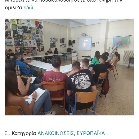
ομιλι?α
εδώ
.
Κατηγορία
ΑΝΑΚΟΙΝΩΣΕΙΣ
,
ΕΥΡΩΠΑΪΚΑ