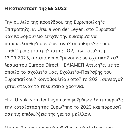
Η κατα?σταση της ΕΕ 2023
Την ομιλι?α της προε?δρου της Ευρωπαι?κη?ς
Επιτροπη?ς, κ. Ursula von der Leyen, στο Ευρωπαι?
κο? Κοινοβου?λιο ει?χαν την ευκαιρι?α να
παρακολουθη?σουν ζωντανα? οι μαθητε?ς και οι
μαθη?τριες του τμη?ματος ΓΟ2, την Τετα?ρτη
13.09.2023, ανταποκρινο?μενοι-ες σε σχετικο? κα?
λεσμα του Europe Direct – ΕΛΙΑΜΕΠ Αττικη?ς, με το
οποι?ο το σχολει?ο μας, Σχολει?ο-Πρε?σβης του
Ευρωπαι?κου? Κοινοβουλι?ου απο? το 2021, συνεργα?
ζεται στενα? τα τελευται?α χρο?νια.
Η κ. Ursula von der Leyen αναφε?ρθηκε λεπτομερω?ς
την κατα?σταση της Ευρω?πης το 2023 και παρουσι?
ασε τις επιδιω?ξεις της για το με?λλον.
Μπορει?τε να παρακολουθη?σετε ολο?κληρη την