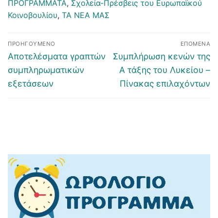
ΠΡΟΓΡΑΜΜΑΤΑ
,
Σχολεία-Πρέσβεις του Ευρωπαϊκού
Κοινοβουλίου
,
ΤΑ ΝΕΑ ΜΑΣ
Πλοήγηση
ΠΡΟΗΓΟΎΜΕΝΟ
ΕΠΌΜΕΝΑ
άρθρων
Προηγούμενο
Επόμενο
Αποτελέσματα γραπτών
Συμπλήρωση κενών της
άρθρο:
άρθρο:
συμπληρωματικών
Α τάξης του Λυκείου –
εξετάσεων
Πίνακας επιλαχόντων