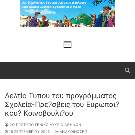
Μετάβαση
στο
περιεχόμενο
Δελτίο Τύπου του προγράμματος
Αναζήτηση για:
Σχολεία-Πρε?σβεις του Ευρωπαι?
κου? Κοινοβουλι?ου
2Ο ΠΡΌΤΥΠΟ ΓΕΝΙΚΌ ΛΎΚΕΙΟ ΑΘΗΝΏΝ
15 ΣΕΠΤΕΜΒΡΊΟΥ 2023
ΑΝΑΚΟΙΝΩΣΕΙΣ